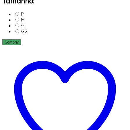
Tamanho:
P
M
G
GG
Comprar