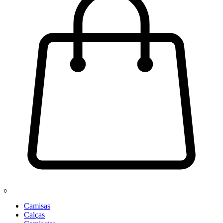
0
Camisas
Calças