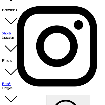
Bermudas
Shorts
Jaquetas
Blusas
Bonés
Óculos