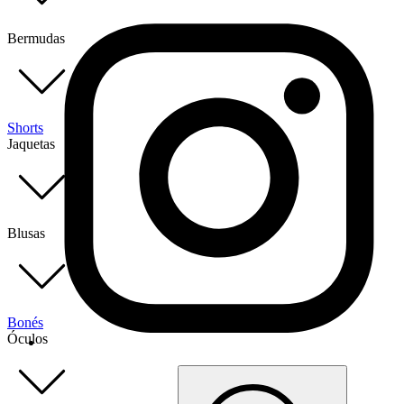
Bermudas
Shorts
Jaquetas
Blusas
Bonés
Óculos