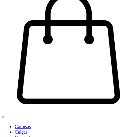
0
Camisas
Calças