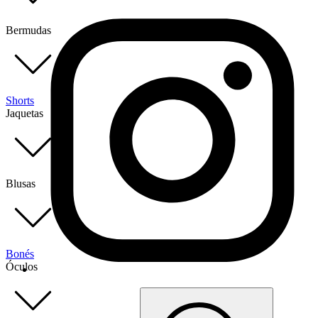
Bermudas
Shorts
Jaquetas
Blusas
Bonés
Óculos