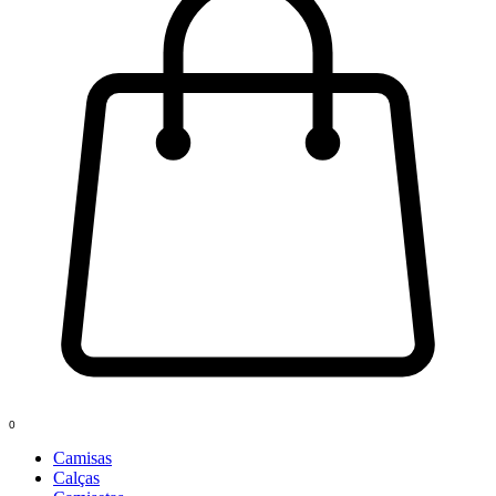
0
Camisas
Calças