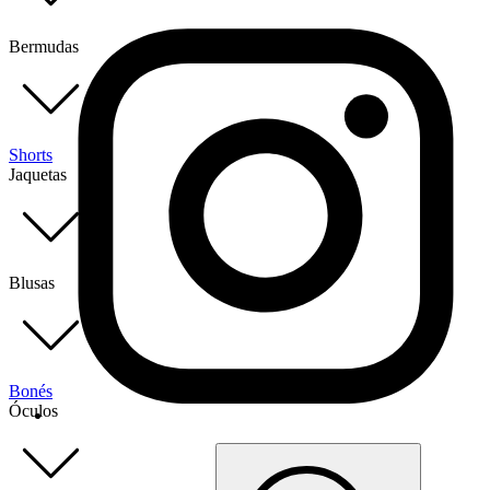
Bermudas
Shorts
Jaquetas
Blusas
Bonés
Óculos