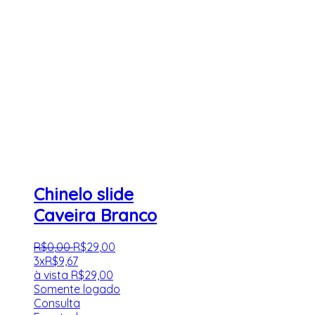
Chinelo slide
Caveira Branco
R$
0
,
00
R$
29
,
00
3x
R$
9,67
à vista
R$
29,00
Somente logado
Consulta