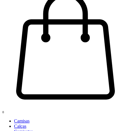
0
Camisas
Calças