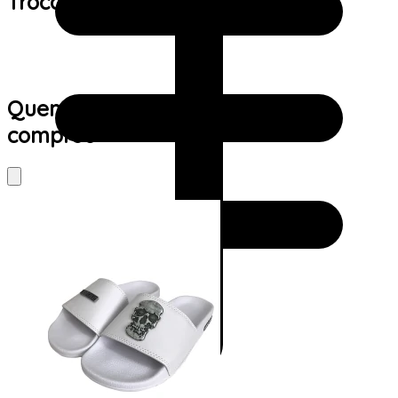
Trocas e devoluções:
Quem viu este produto também
comprou