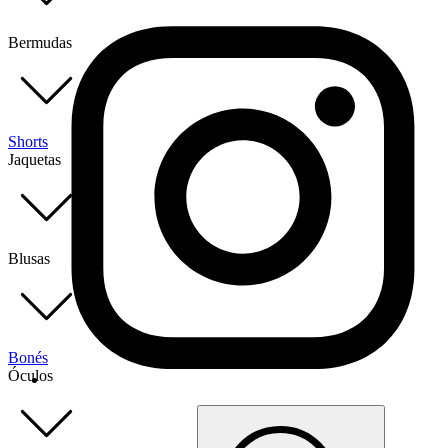
Bermudas
Shorts
Jaquetas
Blusas
Bonés
Óculos