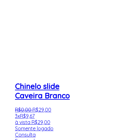
Chinelo slide
Caveira Branco
R$
0
,
00
R$
29
,
00
3x
R$
9,67
à vista
R$
29,00
Somente logado
Consulta