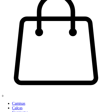
0
Camisas
Calças