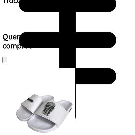
Trocas e devoluções:
Quem viu este produto também
comprou