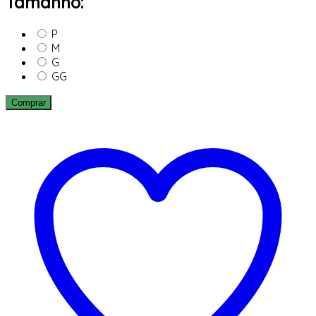
Tamanho:
P
M
G
GG
Comprar