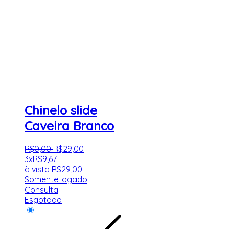
Chinelo slide
Caveira Branco
R$
0
,
00
R$
29
,
00
3x
R$
9,67
à vista
R$
29,00
Somente logado
Consulta
Esgotado