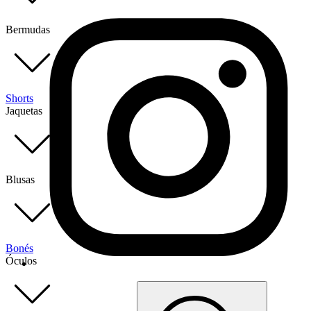
Bermudas
Shorts
Jaquetas
Blusas
Bonés
Óculos