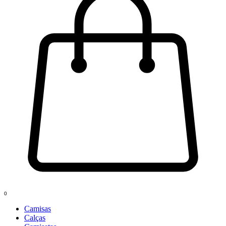
0
Camisas
Calças