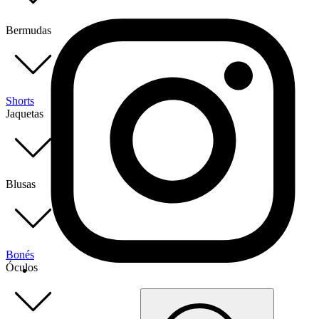
Bermudas
Shorts
Jaquetas
Blusas
Bonés
Óculos