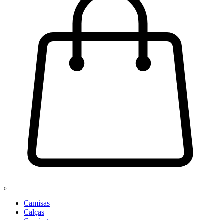
0
Camisas
Calças