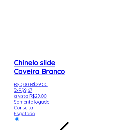
Chinelo slide
Caveira Branco
R$
0
,
00
R$
29
,
00
3x
R$
9,67
à vista
R$
29,00
Somente logado
Consulta
Esgotado