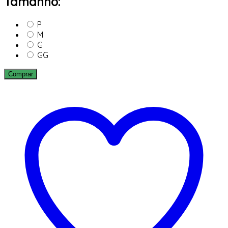
Tamanho:
P
M
G
GG
Comprar