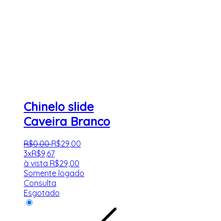
Chinelo slide
Caveira Branco
R$
0
,
00
R$
29
,
00
3x
R$
9,67
à vista
R$
29,00
Somente logado
Consulta
Esgotado