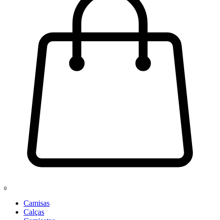
0
Camisas
Calças