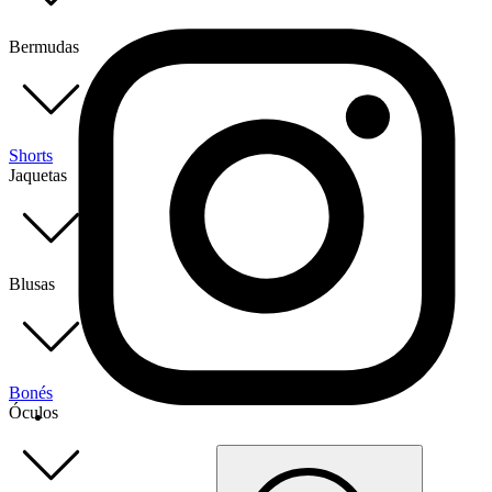
Bermudas
Shorts
Jaquetas
Blusas
Bonés
Óculos