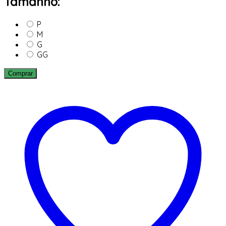
Tamanho:
P
M
G
GG
Comprar