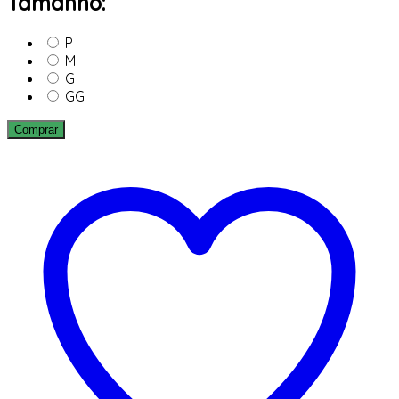
Tamanho:
P
M
G
GG
Comprar