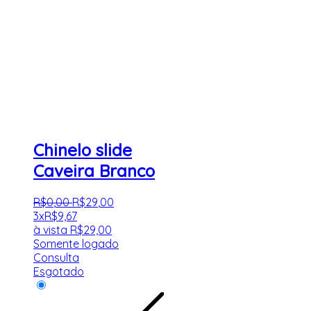
Chinelo slide
Caveira Branco
R$
0
,
00
R$
29
,
00
3x
R$
9,67
à vista
R$
29,00
Somente logado
Consulta
Esgotado