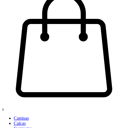
0
Camisas
Calças