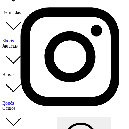
Bermudas
Shorts
Jaquetas
Blusas
Bonés
Óculos