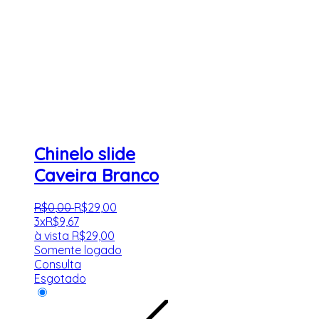
Chinelo slide
Caveira Branco
R$
0
,
00
R$
29
,
00
3x
R$
9,67
à vista
R$
29,00
Somente logado
Consulta
Esgotado