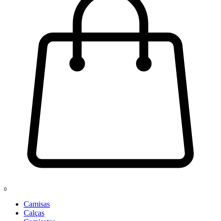
0
Camisas
Calças