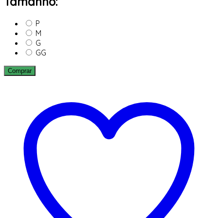
Tamanho:
P
M
G
GG
Comprar