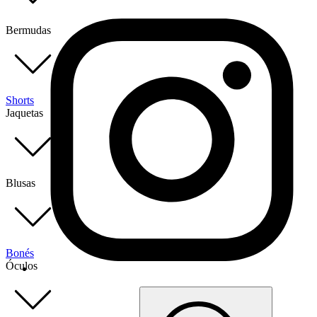
Bermudas
Shorts
Jaquetas
Blusas
Bonés
Óculos