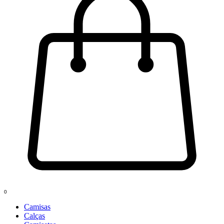
0
Camisas
Calças