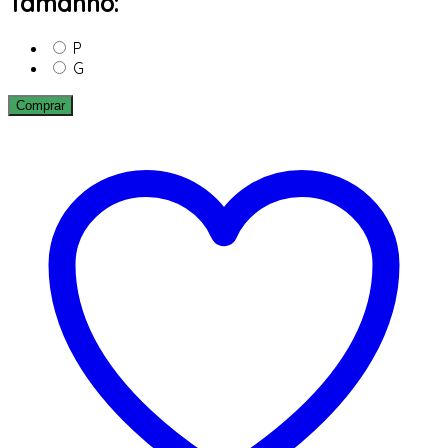
Tamanho:
P
G
Comprar