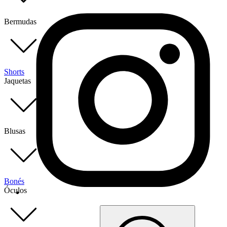
Bermudas
Shorts
Jaquetas
Blusas
Bonés
Óculos