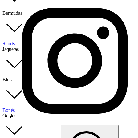
Bermudas
Shorts
Jaquetas
Blusas
Bonés
Óculos