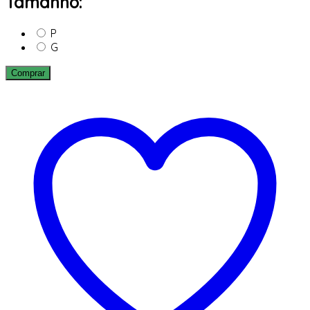
Tamanho:
P
G
Comprar