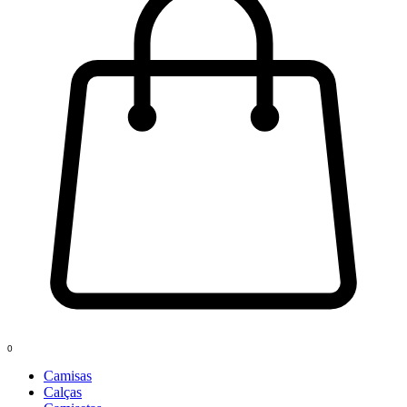
0
Camisas
Calças