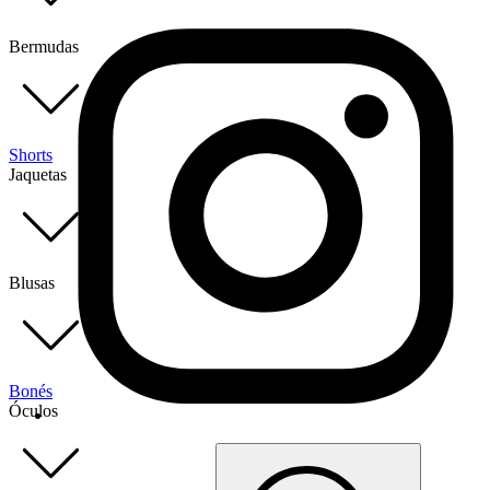
Bermudas
Shorts
Jaquetas
Blusas
Bonés
Óculos