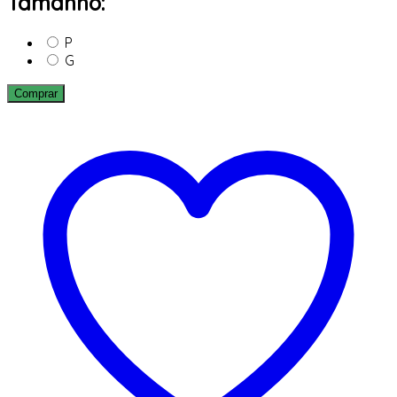
Tamanho:
P
G
Comprar