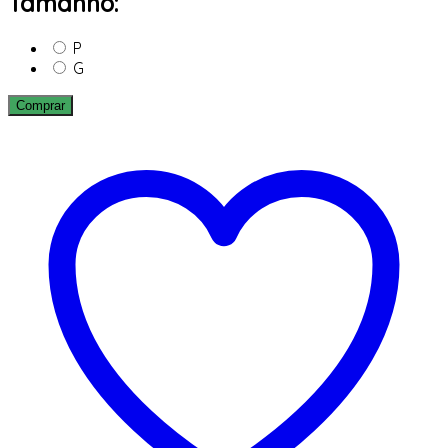
Tamanho:
P
G
Comprar