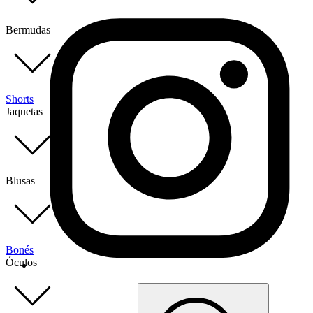
Bermudas
Shorts
Jaquetas
Blusas
Bonés
Óculos