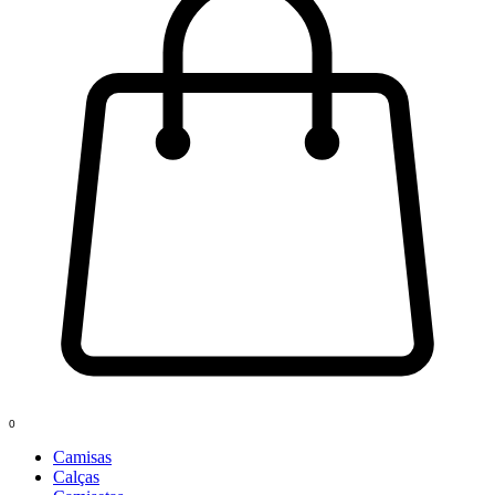
0
Camisas
Calças