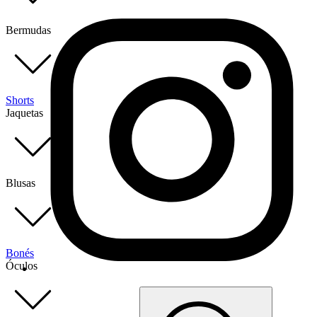
Bermudas
Shorts
Jaquetas
Blusas
Bonés
Óculos