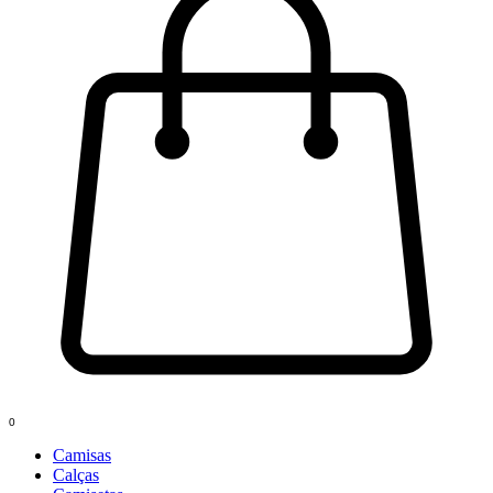
0
Camisas
Calças