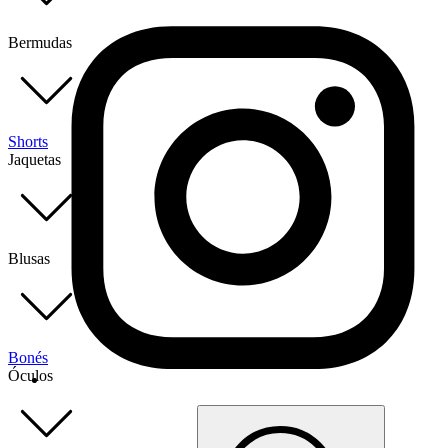
Bermudas
Shorts
Jaquetas
Blusas
Bonés
Óculos