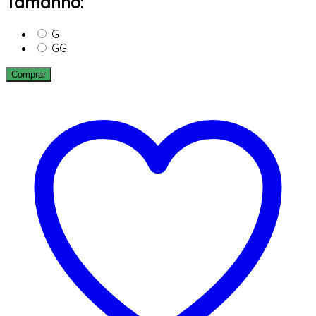
Tamanho:
G
GG
Comprar