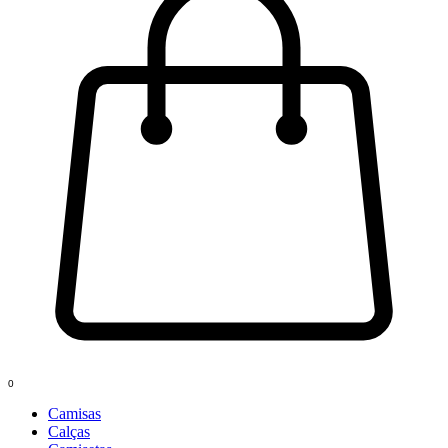
0
Camisas
Calças