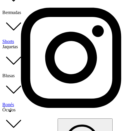
Bermudas
Shorts
Jaquetas
Blusas
Bonés
Óculos