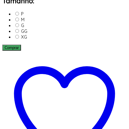
Tamanho:
P
M
G
GG
XG
Comprar