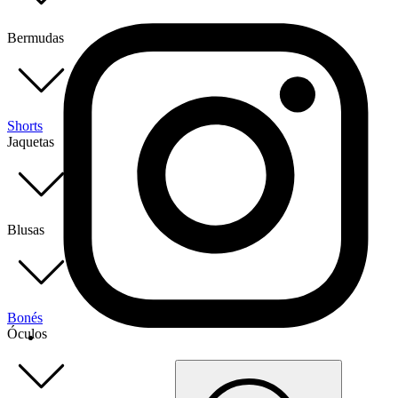
Bermudas
Shorts
Jaquetas
Blusas
Bonés
Óculos