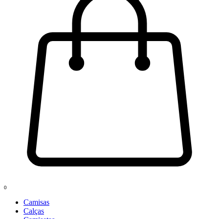
0
Camisas
Calças