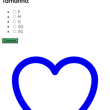
Tamanho:
P
M
G
GG
XG
Comprar