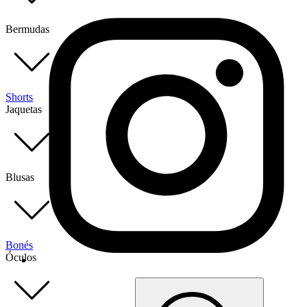
Bermudas
Shorts
Jaquetas
Blusas
Bonés
Óculos