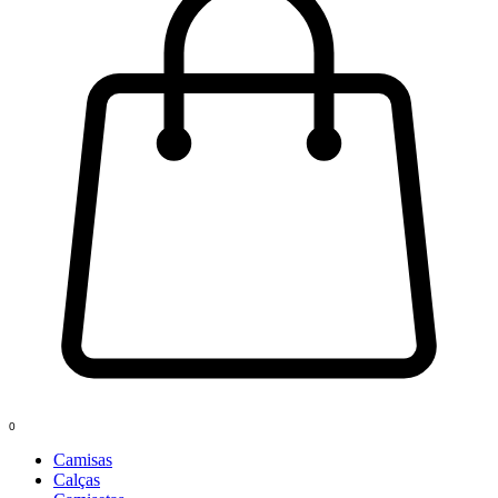
0
Camisas
Calças