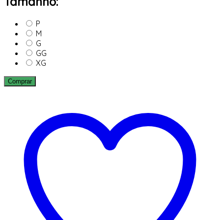
Tamanho:
P
M
G
GG
XG
Comprar