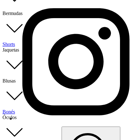
Bermudas
Shorts
Jaquetas
Blusas
Bonés
Óculos