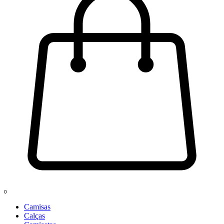
0
Camisas
Calças