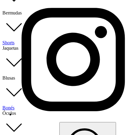
Bermudas
Shorts
Jaquetas
Blusas
Bonés
Óculos