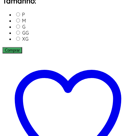
Tamanho:
P
M
G
GG
XG
Comprar