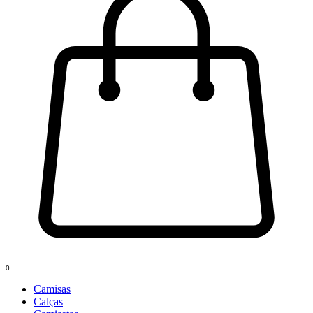
0
Camisas
Calças