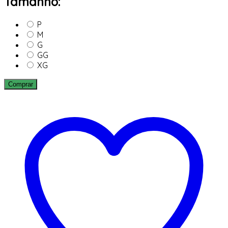
Tamanho:
P
M
G
GG
XG
Comprar