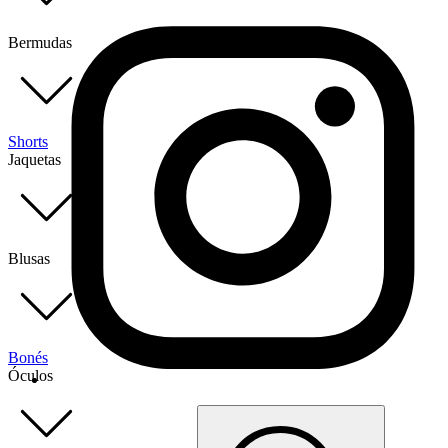
Bermudas
Shorts
Jaquetas
Blusas
Bonés
Óculos