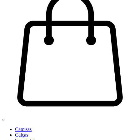
0
Camisas
Calças