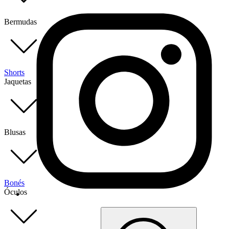
Bermudas
Shorts
Jaquetas
Blusas
Bonés
Óculos