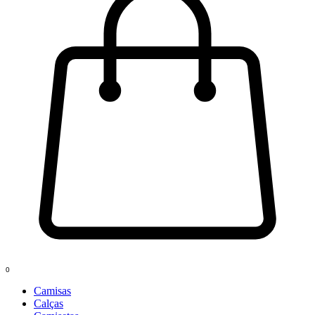
0
Camisas
Calças