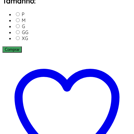
Tamanho:
P
M
G
GG
XG
Comprar