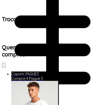
Trocas e devoluções:
Quem viu este produto também
comprou