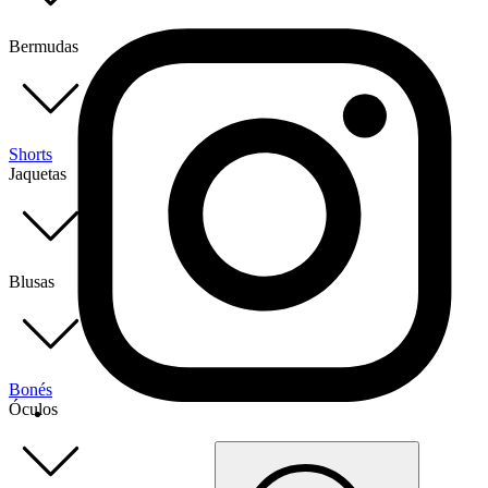
Bermudas
Shorts
Jaquetas
Blusas
Bonés
Óculos