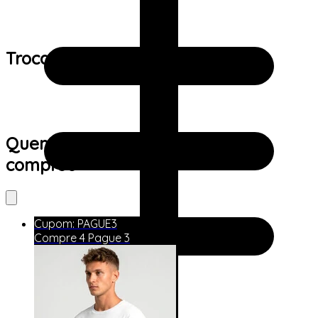
Trocas e devoluções:
Quem viu este produto também
comprou