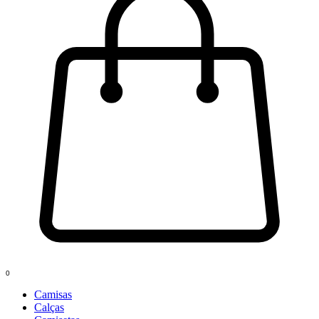
0
Camisas
Calças