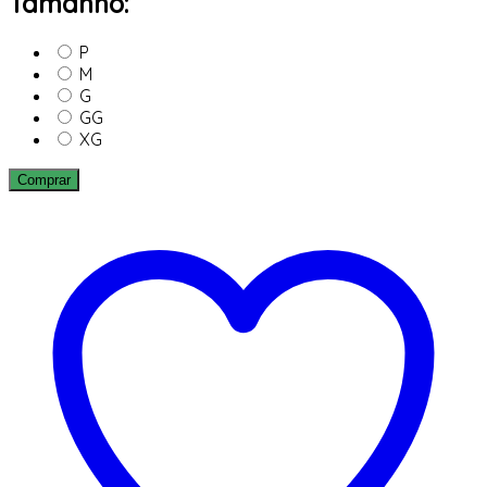
Tamanho:
P
M
G
GG
XG
Comprar