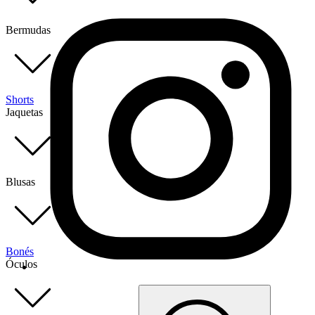
Bermudas
Shorts
Jaquetas
Blusas
Bonés
Óculos