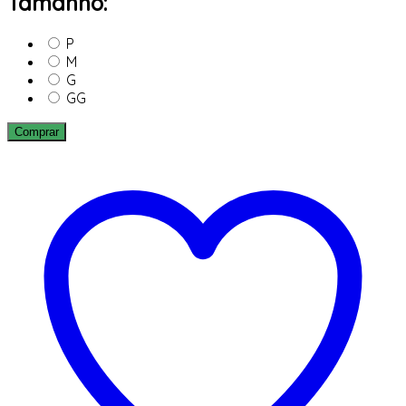
Tamanho:
P
M
G
GG
Comprar