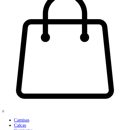
0
Camisas
Calças