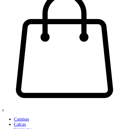
0
Camisas
Calças