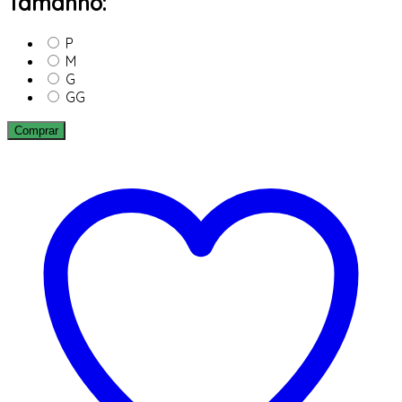
Tamanho:
P
M
G
GG
Comprar