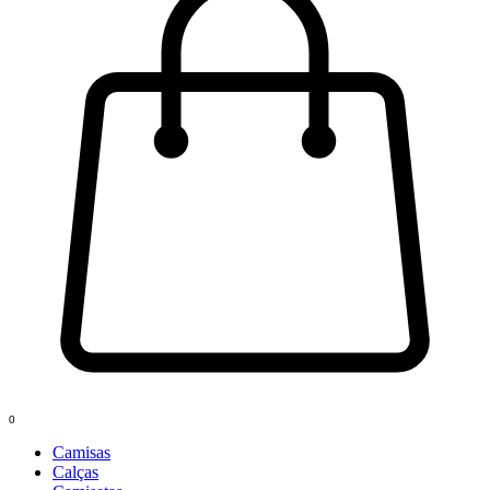
0
Camisas
Calças