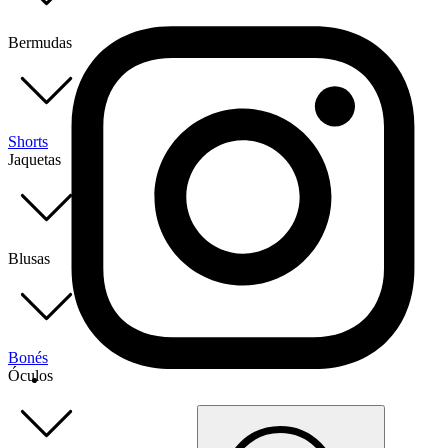
Bermudas
Shorts
Jaquetas
Blusas
Bonés
Óculos