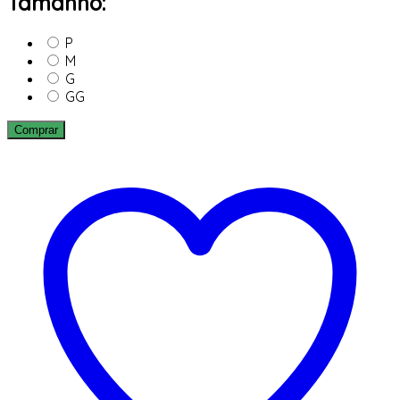
Tamanho:
P
M
G
GG
Comprar