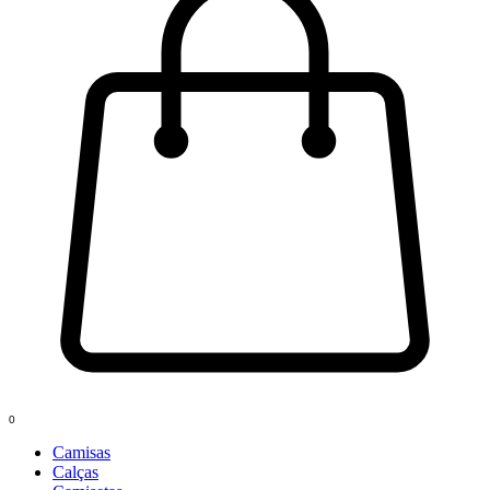
0
Camisas
Calças