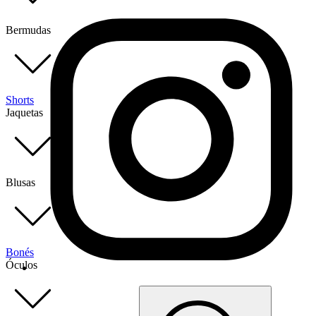
Bermudas
Shorts
Jaquetas
Blusas
Bonés
Óculos