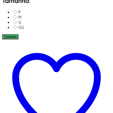
Tamanho:
P
M
G
GG
Comprar