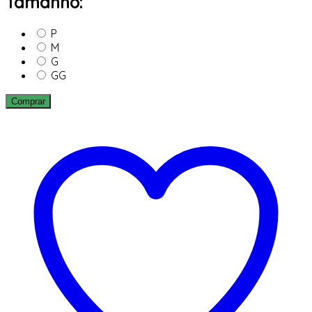
Tamanho:
P
M
G
GG
Comprar