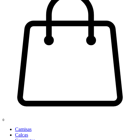
0
Camisas
Calças