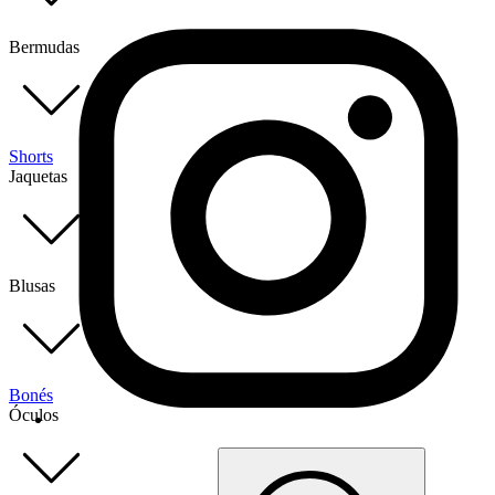
Bermudas
Shorts
Jaquetas
Blusas
Bonés
Óculos