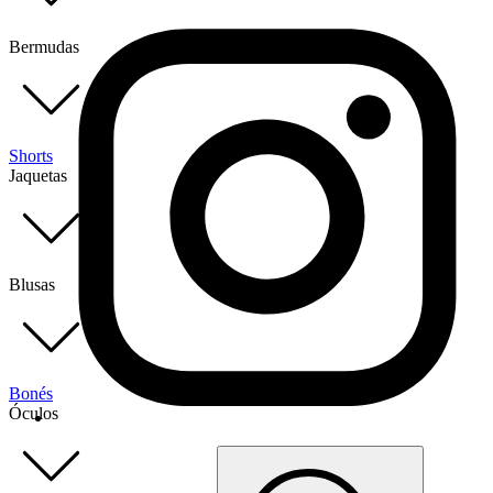
Bermudas
Shorts
Jaquetas
Blusas
Bonés
Óculos