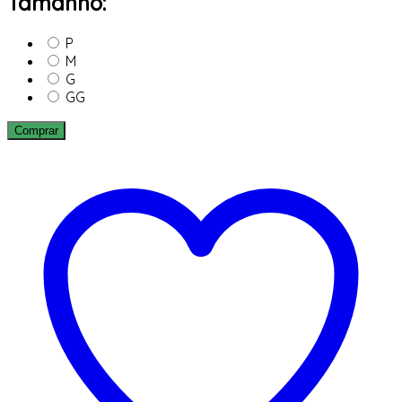
Tamanho:
P
M
G
GG
Comprar