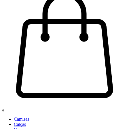
0
Camisas
Calças