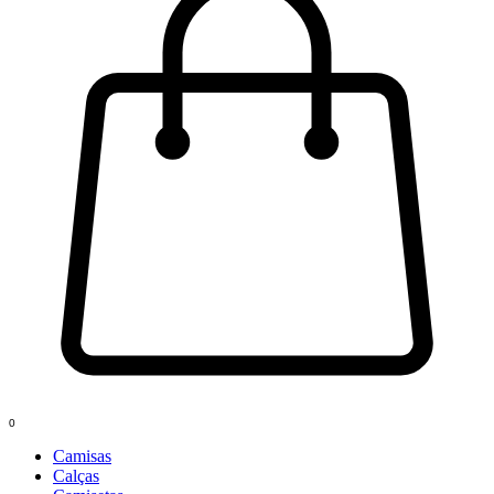
0
Camisas
Calças