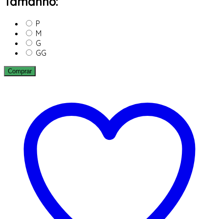
Tamanho:
P
M
G
GG
Comprar