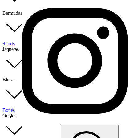
Bermudas
Shorts
Jaquetas
Blusas
Bonés
Óculos