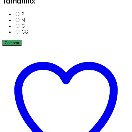
Tamanho:
P
M
G
GG
Comprar