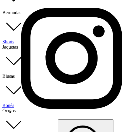
Bermudas
Shorts
Jaquetas
Blusas
Bonés
Óculos