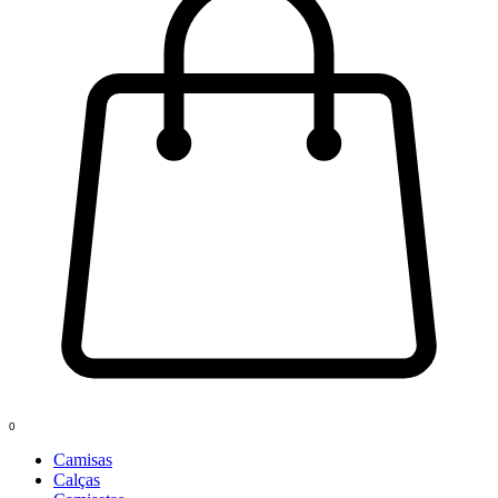
0
Camisas
Calças