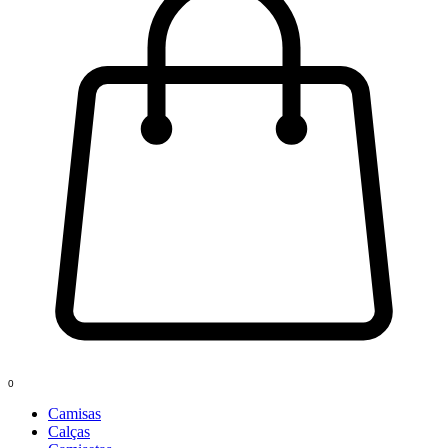
0
Camisas
Calças