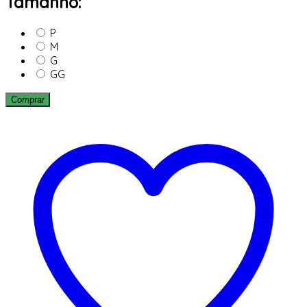
Tamanho:
P
M
G
GG
Comprar