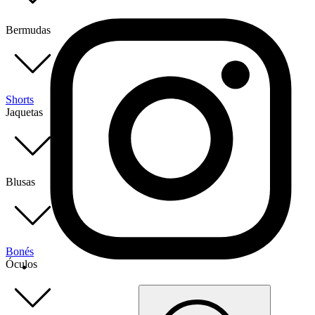
Bermudas
Shorts
Jaquetas
Blusas
Bonés
Óculos