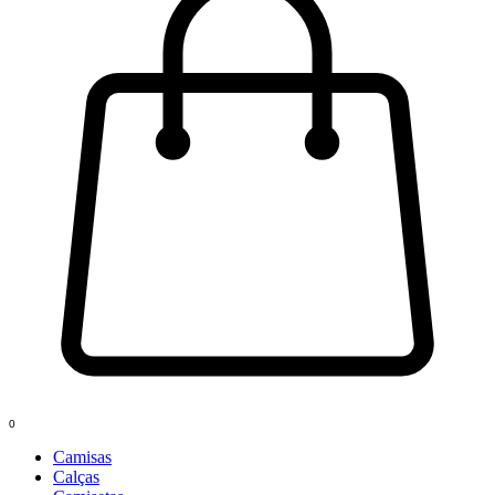
0
Camisas
Calças