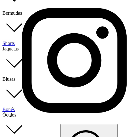
Bermudas
Shorts
Jaquetas
Blusas
Bonés
Óculos