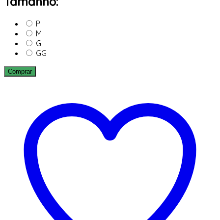
Tamanho:
P
M
G
GG
Comprar