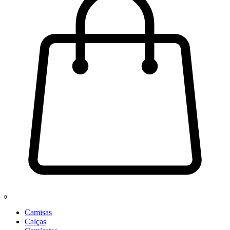
0
Camisas
Calças