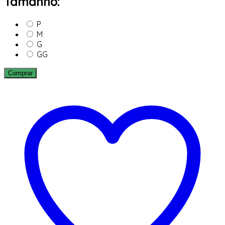
Tamanho:
P
M
G
GG
Comprar