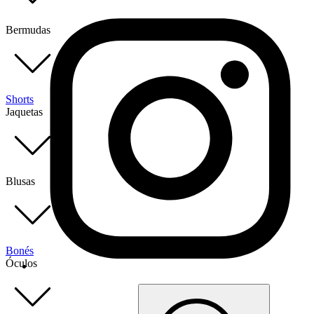
Bermudas
Shorts
Jaquetas
Blusas
Bonés
Óculos