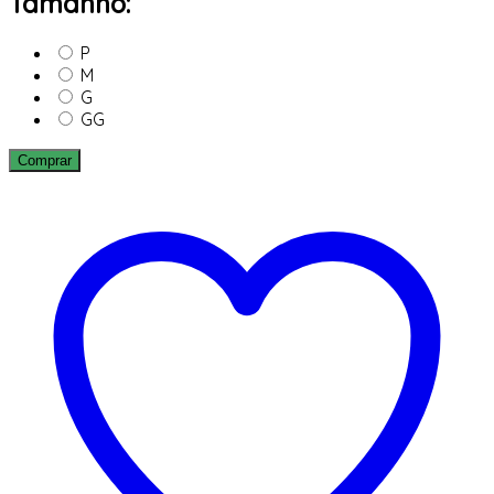
Tamanho:
P
M
G
GG
Comprar