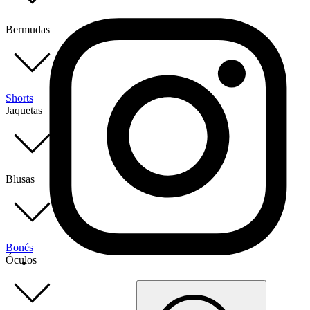
Bermudas
Shorts
Jaquetas
Blusas
Bonés
Óculos