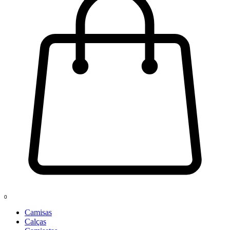
0
Camisas
Calças