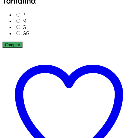
Tamanho:
P
M
G
GG
Comprar