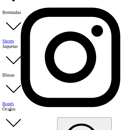
Bermudas
Shorts
Jaquetas
Blusas
Bonés
Óculos