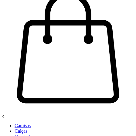
0
Camisas
Calças