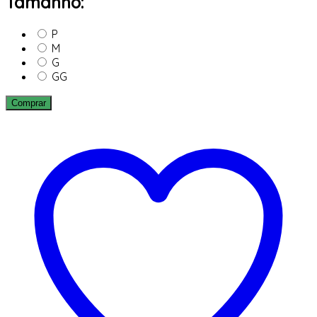
Tamanho:
P
M
G
GG
Comprar