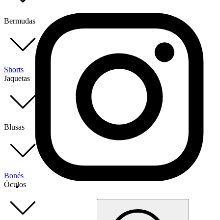
Bermudas
Shorts
Jaquetas
Blusas
Bonés
Óculos