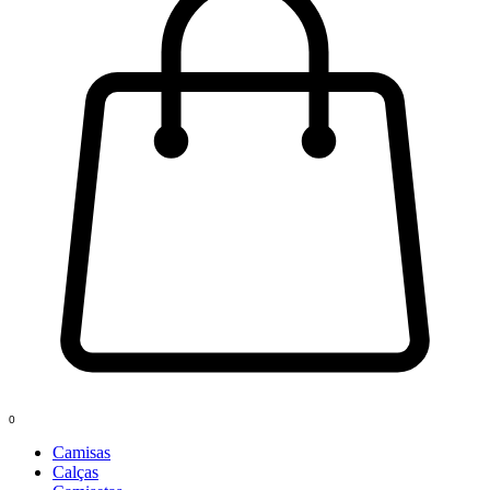
0
Camisas
Calças