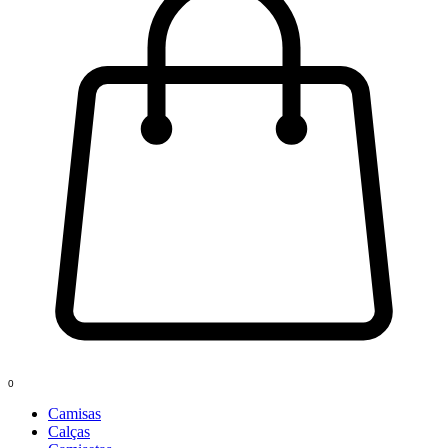
0
Camisas
Calças