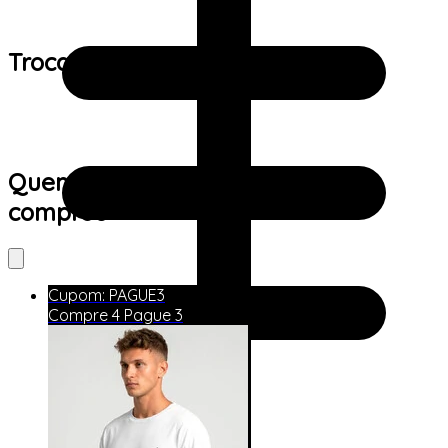
Trocas e devoluções:
Quem viu este produto também
comprou