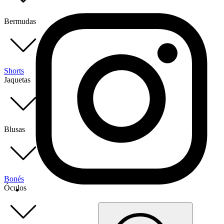
Bermudas
Shorts
Jaquetas
Blusas
Bonés
Óculos