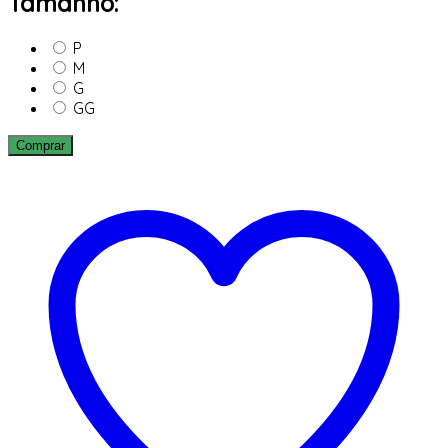
Tamanho:
P
M
G
GG
Comprar