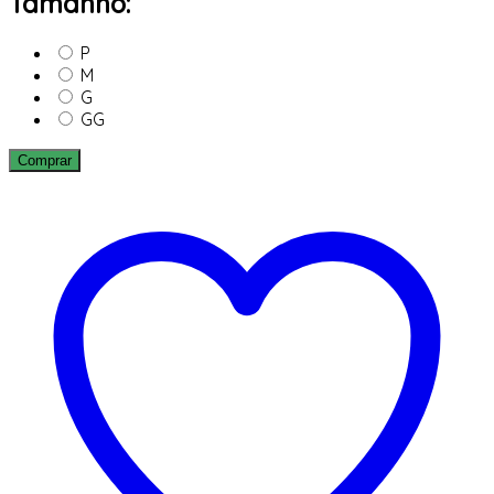
Tamanho:
P
M
G
GG
Comprar