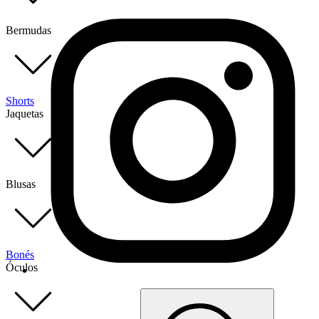
Bermudas
Shorts
Jaquetas
Blusas
Bonés
Óculos