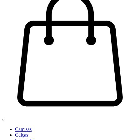
0
Camisas
Calças