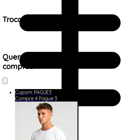
Trocas e devoluções:
Quem viu este produto também
comprou