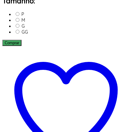
Tamanho:
P
M
G
GG
Comprar