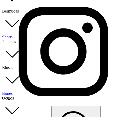
Bermudas
Shorts
Jaquetas
Blusas
Bonés
Óculos