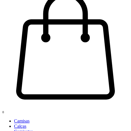
0
Camisas
Calças