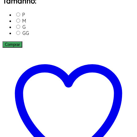
Tamanho:
P
M
G
GG
Comprar