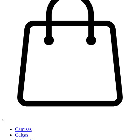
0
Camisas
Calças