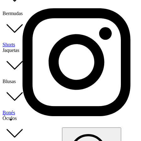
Bermudas
Shorts
Jaquetas
Blusas
Bonés
Óculos