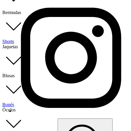
Bermudas
Shorts
Jaquetas
Blusas
Bonés
Óculos