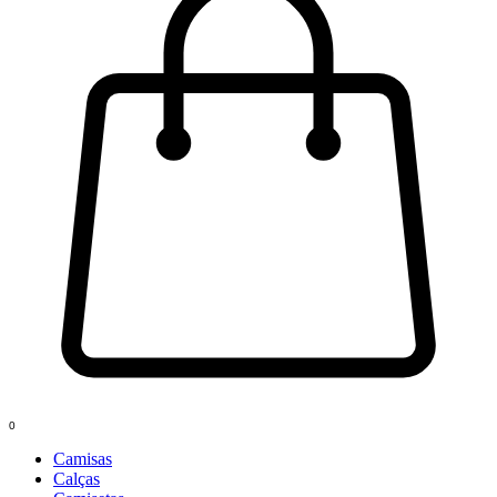
0
Camisas
Calças