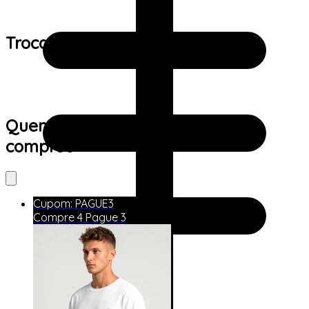
Trocas e devoluções:
Quem viu este produto também
comprou