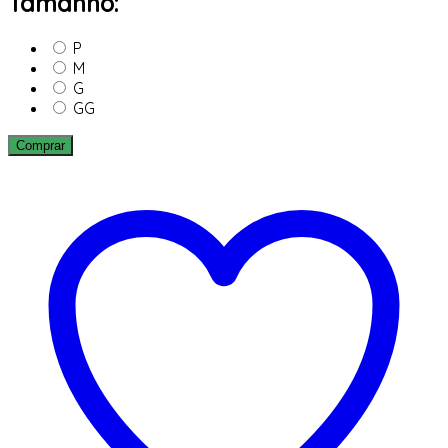
Tamanho:
P
M
G
GG
Comprar