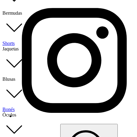
Bermudas
Shorts
Jaquetas
Blusas
Bonés
Óculos