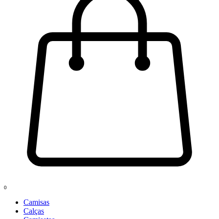
0
Camisas
Calças