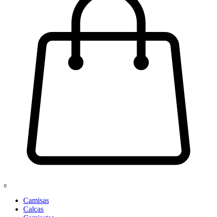
0
Camisas
Calças