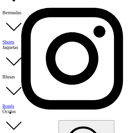
Bermudas
Shorts
Jaquetas
Blusas
Bonés
Óculos