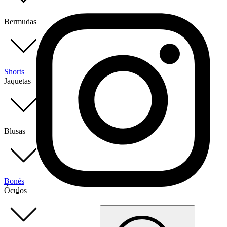
Bermudas
Shorts
Jaquetas
Blusas
Bonés
Óculos