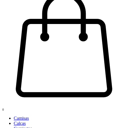
0
Camisas
Calças