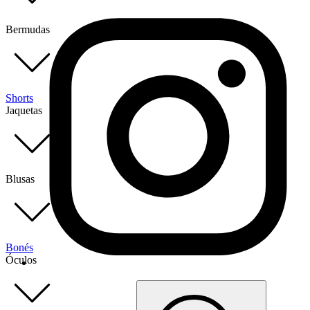
Bermudas
Shorts
Jaquetas
Blusas
Bonés
Óculos