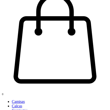
0
Camisas
Calças