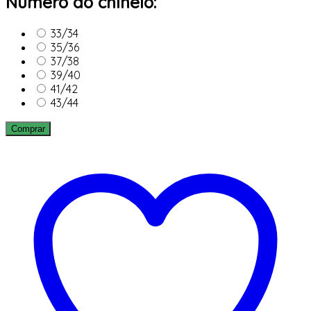
Número do chinelo:
33/34
35/36
37/38
39/40
41/42
43/44
Comprar