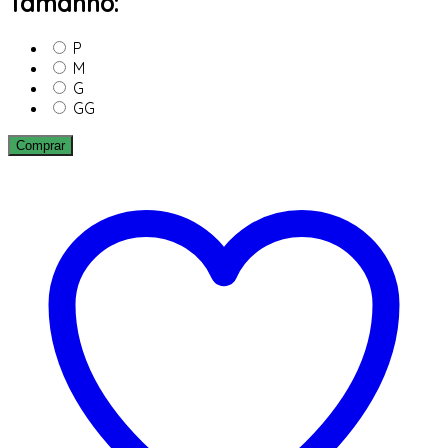
Tamanho:
P
M
G
GG
Comprar