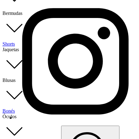
Bermudas
Shorts
Jaquetas
Blusas
Bonés
Óculos