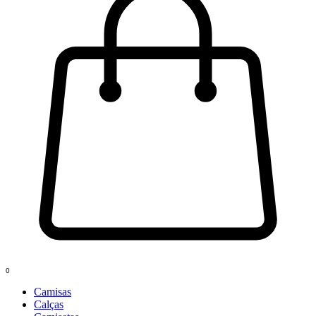
0
Camisas
Calças