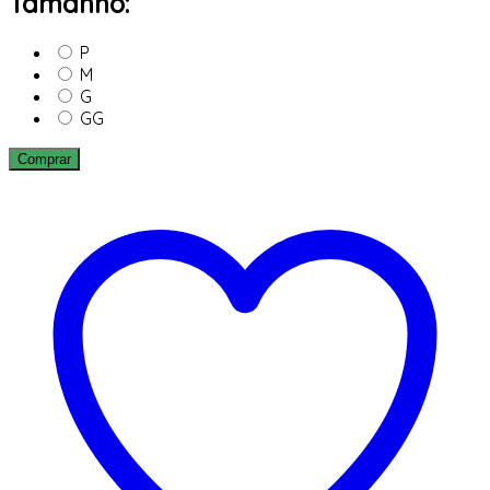
Tamanho:
P
M
G
GG
Comprar