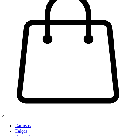
0
Camisas
Calças