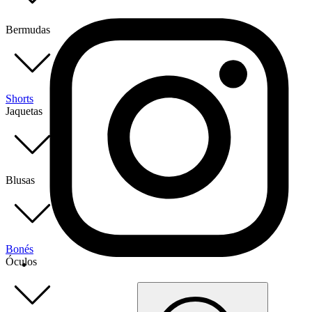
Bermudas
Shorts
Jaquetas
Blusas
Bonés
Óculos