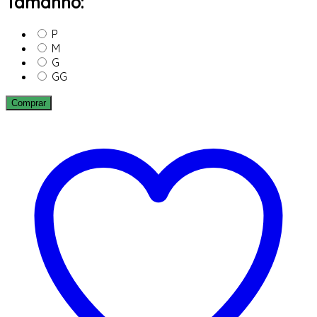
Tamanho:
P
M
G
GG
Comprar