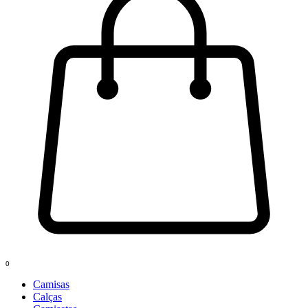
0
Camisas
Calças