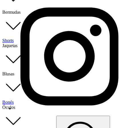
Bermudas
Shorts
Jaquetas
Blusas
Bonés
Óculos